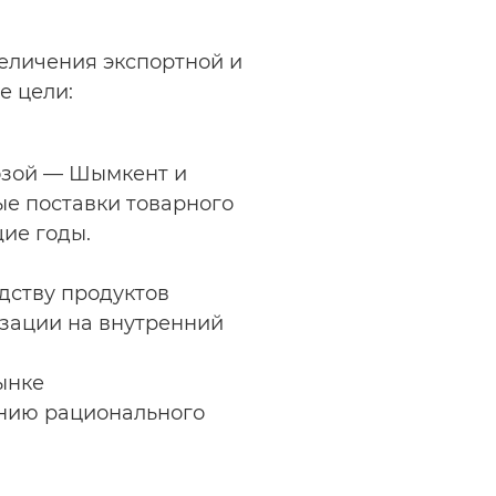
еличения экспортной и
е цели:
озой — Шымкент и
ые поставки товарного
щие годы.
дству продуктов
изации на внутренний
ынке
ению рационального