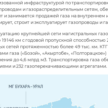
изованной инфраструктурой по транспортировк
проводам и газораспределительным сетям, об
 и занимается продажей газа на внутреннем 
рует, строит и эксплуатирует газопроводы и г
луатацию крупнейшей сети магистральных газо
19 146 км с годовой пропускной способностью 
х сетей протяженностью более 49 тыс. км. КТГ
и газа («Бозой», «Акыртобе», «Полторацкое») 
ения до 4,6 млрд м3. Транспортировка газа об
иями и 232 газоперекачивающими агрегатами