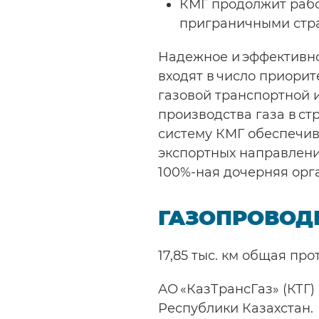
КМГ продолжит рабо
приграничными стра
Надежное и эффективно
входят в число приори
газовой транспортной 
производства газа в с
систему КМГ обеспечив
экспортных направлени
100%-ная дочерняя орг
ГАЗОПРОВОД
17,85 тыс. км общая пр
АО «КазТрансГаз» (КТГ
Республики Казахстан.