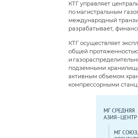
КТГ управляет централ
по магистральным газо
международный транзит
разрабатывает, финанси
КТГ осуществляет эксп
общей протяженностью 
и газораспределительны
подземными хранилищам
активным объемом хран
компрессорными станц