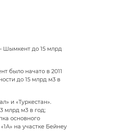
— Шымкент до 15 млрд
т было начато в 2011
ости до 15 млрд м3 в
л» и «Туркестан».
 млрд м3 в год;
пка основного
«1А» на участке Бейнеу