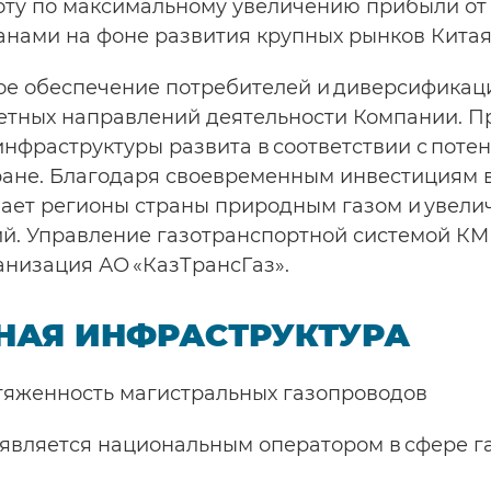
ту по максимальному увеличению прибыли от 
нами на фоне развития крупных рынков Китая 
е обеспечение потребителей и диверсификаци
тетных направлений деятельности Компании. П
инфраструктуры развита в соответствии с пот
тране. Благодаря своевременным инвестициям 
ает регионы страны природным газом и увели
й. Управление газотранспортной системой КМ
анизация АО «КазТрансГаз».
НАЯ ИНФРАСТРУКТУРА
отяженность магистральных газопроводов
) является национальным оператором в сфере г