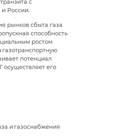
транзита с
и России.
я рынков сбыта газа
ропускная способность
енциальным ростом
в газотранспортную
чивает потенциал
Г осуществляет его
аза и газоснабжения