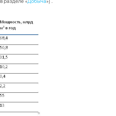
в разделе «
Добыча
») .