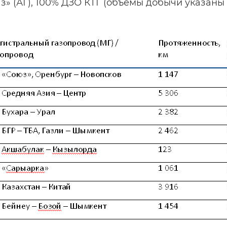
» (АГ), 100% ДЗО КТГ (объемы добычи указаны 