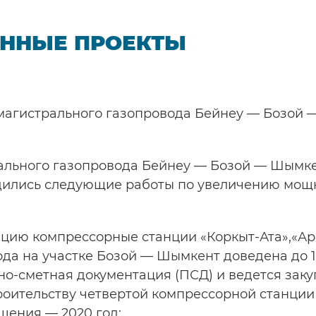
ННЫЕ ПРОЕКТЫ
агистрального газопровода Бейнеу — Бозой 
ального газопровода Бейнеу — Бозой — Шымкен
одились следующие работы по увеличению мощн
цию компрессорные станции «Коркыт-Ата»,«Ара
а на участке Бозой — Шымкент доведена до 13
но-сметная документация (ПСД) и ведется заку
оительству четвертой компрессорной станции 
шения — 2020 год;