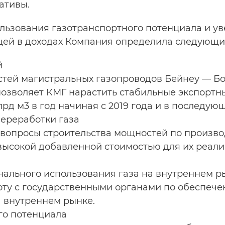
ативы.
льзования газотранспортного потенциала и ув
ей в доходах Компания определила следующи
й
тей магистральных газопроводов Бейнеу — Б
позволяет КМГ нарастить стабильные экспортн
млрд м3 в год начиная с 2019 года и в последую
переработки газа
вопросы строительства мощностей по произво
 высокой добавленной стоимостью для их реал
ального использования газа на внутреннем р
ту с государственными органами по обеспеч
а внутреннем рынке.
го потенциала