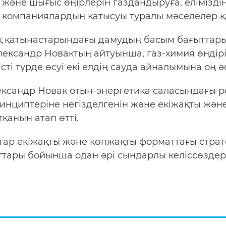
 және шығыс өңірлерін газдандыруға, елімізді
ік компаниялардың қатысуы туралы мәселелер 
ық қатынастарындағы дамудың басым бағыттары
ександр Новактың айтуынша, газ-химия өндіріс
і түрде өсуі екі елдің сауда айналымына оң әсе
ксандр Новак отын-энергетика саласындағы р
ринциптеріне негізделгенін және екіжақты жә
қанын атап өтті.
тар екіжақты және көпжақты форматтағы страт
тары бойынша одан әрі сындарлы келіссөздер