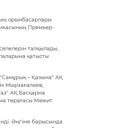
ның орынбасарлары
ликасының Премьер-
селелерін талқылады,
алаларына қатысты
"Самұрық – Қазына" АҚ
ұм Мырзағалиев,
Газ" АҚ Басқарма
рма төрағасы Мәжит
інді. Әңгіме барысында