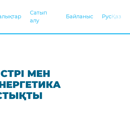
Сатып
алықтар
Байланыс
Рус
Қаз
алу
СТРІ МЕН
ЭНЕРГЕТИКА
СТЫҚТЫ