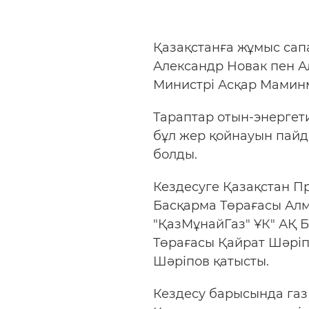
Қазақстанға жұмыс са
Александр Новак пен А
Министрі Асқар Маминм
Тараптар отын-энергет
бұл жер қойнауын пайд
болды.
Кездесуге Қазақстан П
Басқарма Төрағасы Алм
"ҚазМұнайГаз" ҰК" АҚ 
Төрағасы Қайрат Шәріп
Шәріпов қатысты.
Кездесу барысында газ