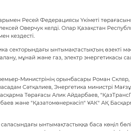
парымен Ресей Федерациясы Үкіметі төрағасы
лексей Оверчук келді. Олар Қазақстан Респуб
ен кездесті.
ика секторындағы ынтымақтастықтың өзекті мә
алану, мұнай және газ, электр энергетикасы с
ремьер-Министрінің орынбасары Роман Скляр, 
асадам Сәтқалиев, Энергетика министрі Мағз
Басқарма Төрағасы Алик Айдарбаев, "ҚазТранс
баев және "Қазатомөнеркәсіп" ҰАК" АҚ Басқа
 саласындағы ынтымақтастыққа баса көңіл бөл