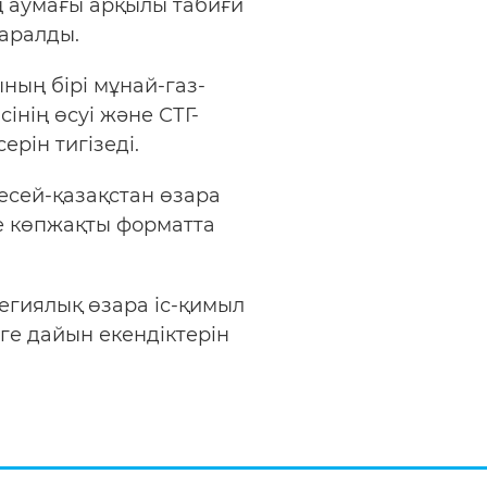
ң аумағы арқылы табиғи
қаралды.
ның бірі мұнай-газ-
інің өсуі және СТГ-
рін тигізеді.
есей-қазақстан өзара
не көпжақты форматта
егиялық өзара іс-қимыл
ге дайын екендіктерін