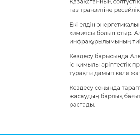
Қазақстанның солтүстік
газ транзитіне ресейл
Екі елдің энергетикал
химиясы болып отыр. Ал
инфрақұрылымының тиіст
Кездесу барысында Але
іс-қимылы әріптестік п
тұрақты дамып келе жат
Кездесу соңында тарап
жасаудың барлық бағыт
растады.