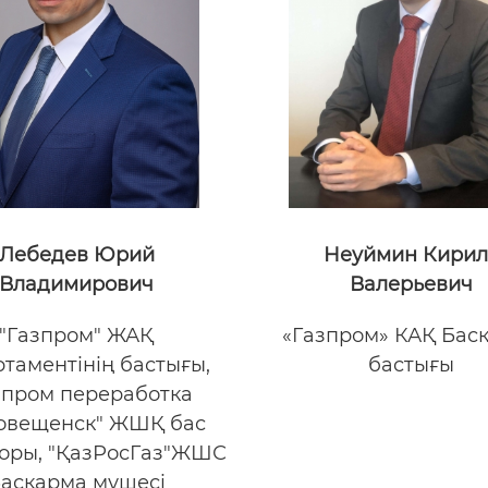
Лебедев Юрий
Неуймин Кирил
Владимирович
Валерьевич
"Газпром" ЖАҚ
«Газпром» КАҚ Бас
таментінің бастығы,
бастығы
зпром переработка
овещенск" ЖШҚ бас
оры, "ҚазРосГаз"ЖШС
асқарма мүшесі