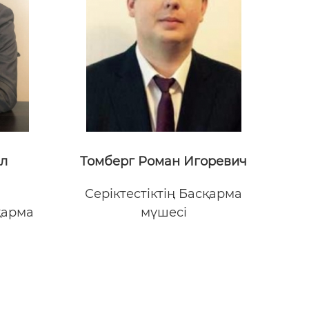
л
Томберг Роман Игоревич
Серіктестіктің Басқарма
қарма
мүшесі