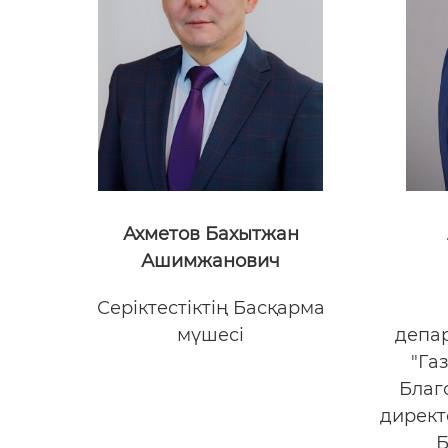
Ахметов Бахытжан
Ашимжанович
Серіктестіктің Басқарма
мүшесі
депар
"Га
Благ
директ
Б