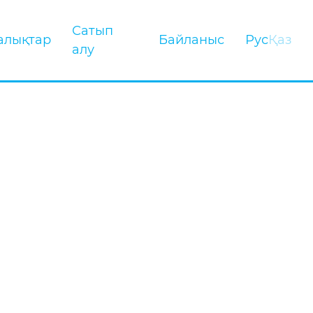
Сатып
алықтар
Байланыс
Рус
Қаз
алу