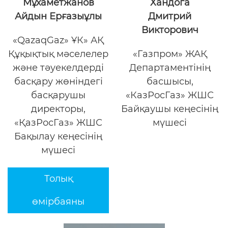
Мұхаметжанов
Хандога
Айдын Ерғазыұлы
Дмитрий
Викторович
«QazaqGaz» ҰК» АҚ
Құқықтық мәселелер
«Газпром» ЖАҚ
және тәуекелдерді
Департаментінің
басқару жөніндегі
басшысы,
басқарушы
«КазРосГаз» ЖШС
директоры,
Байқаушы кеңесінің
«ҚазРосГаз» ЖШС
мүшесі
Бақылау кеңесінің
мүшесі
Толық
өмірбаяны