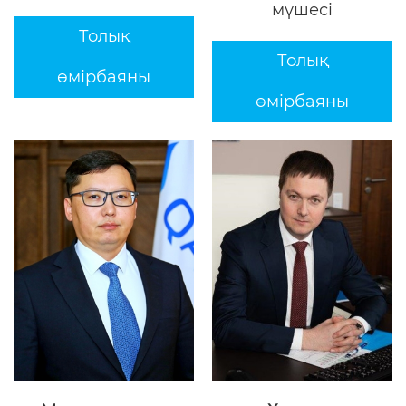
мүшесі
Толық
Толық
өмірбаяны
өмірбаяны