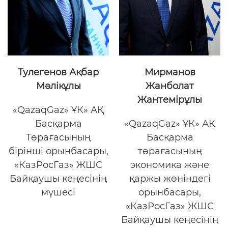
Тулегенов Ақбар
Мирманов
Мәлікұлы
Жанболат
Жантемірұлы
«QazaqGaz» ҰК» АҚ
Басқарма
«QazaqGaz» ҰК» АҚ
Төрағасының
Басқарма
бірінші орынбасары,
төрағасының
«КазРосГаз» ЖШС
экономика және
Байқаушы кеңесінің
қаржы жөніндегі
мүшесі
орынбасары,
«КазРосГаз» ЖШС
Байқаушы кеңесінің