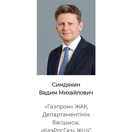
Симдякин
Вадим Михайлович
«Газпром» ЖАҚ
Департаментінің
басшысы,
«КазРосГаз» ЖШС