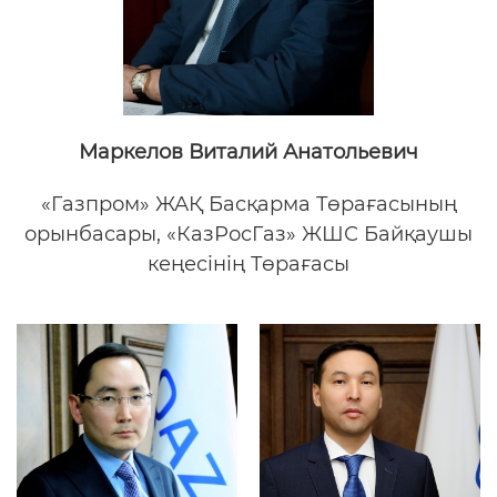
Маркелов Виталий Анатольевич
«Газпром» ЖАҚ Басқарма Төрағасының
орынбасары, «КазРосГаз» ЖШС Байқаушы
кеңесінің Төрағасы