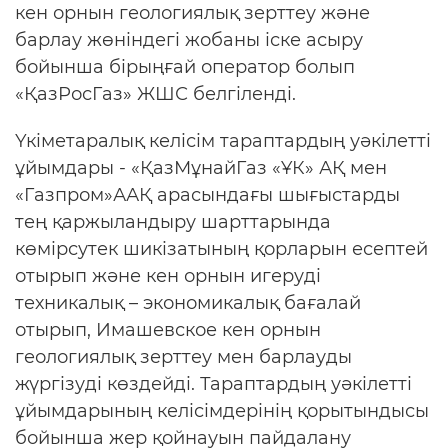
кен орнын геологиялық зерттеу және
барлау жөніндегі жобаны іске асыру
бойынша бірыңғай оператор болып
«ҚазРосГаз» ЖШС белгіленді.
Үкіметаралық келісім тараптардың уәкілетті
ұйымдары - «ҚазМұнайГаз «ҰК» АҚ мен
«Газпром»ААҚ арасындағы шығыстарды
тең қаржыландыру шарттарында
көмірсутек шикізатының қорларын есептей
отырып және кен орнын игеруді
техникалық – экономикалық бағалай
отырып, Имашевское кен орнын
геологиялық зерттеу мен барлауды
жүргізуді көздейді. Тараптардың уәкілетті
ұйымдарының келісімдерінің қорытындысы
бойынша жер қойнауын пайдалану