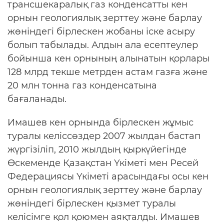
трансшекаралық газ конденсатты кен
орнын геологиялық зерттеу және барлау
жөніндегі бірлескен жобаны іске асыру
болып табылады. Алдын ала есептеулер
бойынша кен орнының алынатын қорлары
128 млрд текше метрден астам газға және
20 млн тонна газ конденсатына
бағаланады.
Имашев кен орнында бірлескен жұмыс
туралы келіссөздер 2007 жылдан бастап
жүргізіліп, 2010 жылдың қыркүйегінде
Өскеменде Қазақстан Үкіметі мен Ресей
Федерациясы Үкіметі арасындағы осы кен
орнын геологиялық зерттеу және барлау
жөніндегі бірлескен қызмет туралы
келісімге қол қоюмен аяқталды. Имашев