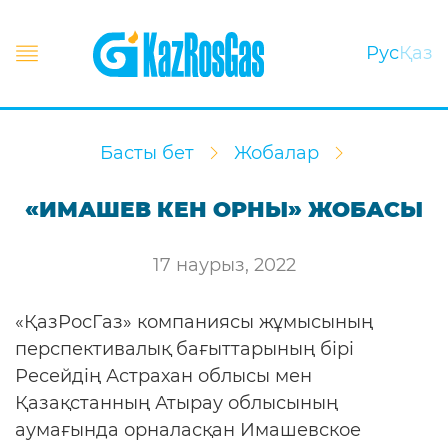
Рус
Қаз
Басты бет
Жобалар
«ИМАШЕВ КЕН ОРНЫ» ЖОБАСЫ
17 наурыз, 2022
«ҚазРосГаз» компаниясы жұмысының
перспективалық бағыттарының бірі
Ресейдің Астрахан облысы мен
Қазақстанның Атырау облысының
аумағында орналасқан Имашевское